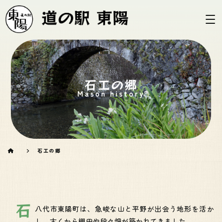
石工の郷
Mason history
石工の郷
八代市東陽町は、急峻な山と平野が出会う地形を活か
し、古くから棚田や段々畑が築かれてきました。