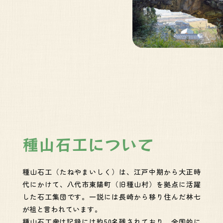
種山石工について
種山石工（たねやまいしく）は、江戸中期から大正時
代にかけて、八代市東陽町（旧種山村）を拠点に活躍
した石工集団です。一説には長崎から移り住んだ林七
が祖と言われています。
種山石工衆は記録には約50名残されており、全国的に