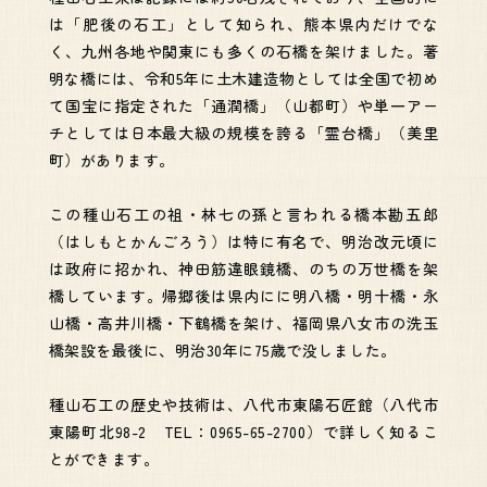
は「肥後の石工」として知られ、熊本県内だけでな
く、九州各地や関東にも多くの石橋を架けました。著
明な橋には、令和5年に土木建造物としては全国で初め
て国宝に指定された「通潤橋」（山都町）や単一アー
チとしては日本最大級の規模を誇る「霊台橋」（美里
町）があります。
この種山石工の祖・林七の孫と言われる橋本勘五郎
（はしもとかんごろう）は特に有名で、明治改元頃に
は政府に招かれ、神田筋違眼鏡橋、のちの万世橋を架
橋しています。帰郷後は県内にに明八橋・明十橋・永
山橋・高井川橋・下鶴橋を架け、福岡県八女市の洗玉
橋架設を最後に、明治30年に75歳で没しました。
種山石工の歴史や技術は、八代市東陽石匠館（八代市
東陽町北98-2 TEL：0965-65-2700）で詳しく知るこ
とができます。